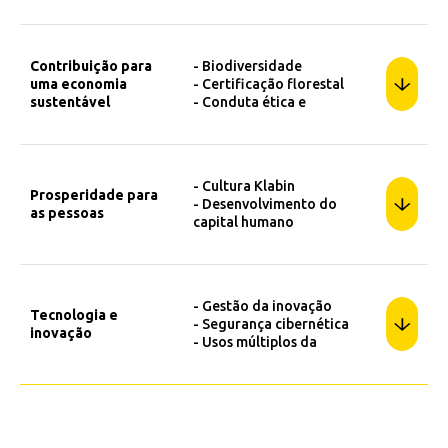
madeira
- Gestão de resíduos
- Mudança do clima
- Uso de água
Contribuição para
- Biodiversidade
- Uso de energia
uma economia
- Certificação florestal
sustentável
- Conduta ética e
integridade
- Desenvolvimento local
- Desempenho
socioambiental de
- Cultura Klabin
fornecedores
Prosperidade para
- Desenvolvimento do
- Gestão de riscos
as pessoas
capital humano
- Impacto nas
- Diversidade
comunidades
- Gestão e engajamento de
- Produção e logística
profissionais
- Produtos e parcerias com
- Saúde e segurança
a cadeia de valor e
- Gestão da inovação
ocupacional
Tecnologia e
circularidade
- Segurança cibernética
inovação
- Usos múltiplos da
madeira