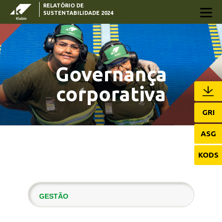
RELATÓRIO DE
Pular para o Conteúdo principal
SUSTENTABILIDADE 2024
Governança
corporativa
GRI
ASG
KODS
GESTÃO
ESTRUTURA