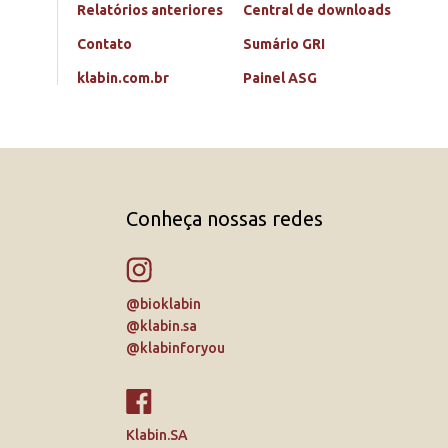
Relatórios anteriores
Central de downloads
Contato
Sumário GRI
klabin.com.br
Painel ASG
Conheça nossas redes
@bioklabin
@klabin.sa
@klabinforyou
Klabin.SA