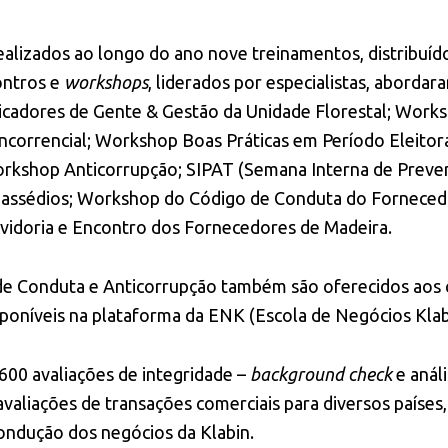
realizados ao longo do ano nove treinamentos, distribuí
ontros e
workshops
, liderados por especialistas, aborda
licadores de Gente & Gestão da Unidade Florestal; Work
correncial; Workshop Boas Práticas em Período Eleitora
orkshop Anticorrupção; SIPAT (Semana Interna de Preve
 assédios; Workshop do Código de Conduta do Forneced
uvidoria e Encontro dos Fornecedores de Madeira.
e Conduta e Anticorrupção também são oferecidos aos 
isponíveis na plataforma da ENK (Escola de Negócios Klab
600 avaliações de integridade –
background check
e anál
 avaliações de transações comerciais para diversos paíse
ondução dos negócios da Klabin.