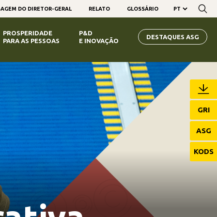
AGEM DO DIRETOR-GERAL
RELATO
GLOSSÁRIO
PROSPERIDADE
P&D
DESTAQUES ASG
PARA AS PESSOAS
E INOVAÇÃO
GRI
ASG
KODS