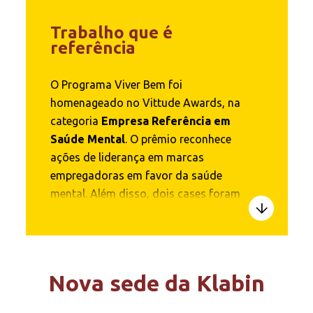
Trabalho que é
referência
O Programa Viver Bem foi
homenageado no Vittude Awards, na
categoria
Empresa Referência em
Saúde Mental
. O prêmio reconhece
ações de liderança em marcas
empregadoras em favor da saúde
mental. Além disso, dois cases foram
reconhecidos no Prêmio Movimento
Mente em Foco, promovido pelo
Pacto Global da ONU. As iniciativas
tratam do engajamento e da
Nova sede da Klabin
capacitação de gestores em saúde
mental, importantes para a