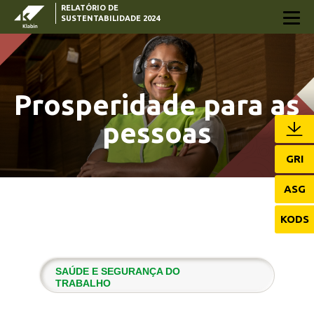
RELATÓRIO DE
Pular para o Conteúdo principal
SUSTENTABILIDADE 2024
Prosperidade para as
pessoas
GRI
ASG
KODS
SAÚDE E SEGURANÇA DO
TRABALHO
DESENVOLVIMENTO LOCAL