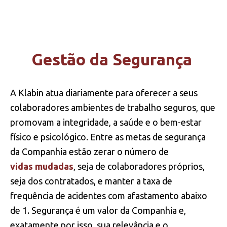
INVESTIMENTO SOCIAL
Gestão da Segurança
CULTURA KLABIN
GESTÃO E ENGAJAMENTO
A Klabin atua diariamente para oferecer a seus
colaboradores ambientes de trabalho seguros, que
DESENVOLVIMENTO DO CAPITAL
promovam a integridade, a saúde e o bem-estar
HUMANO
físico e psicológico. Entre as metas de segurança
da Companhia estão zerar o número de
vidas mudadas
, seja de colaboradores próprios,
seja dos contratados, e manter a taxa de
frequência de acidentes com afastamento abaixo
de 1. Segurança é um valor da Companhia e,
exatamente por isso, sua relevância e o