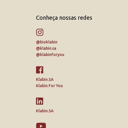
Conheça nossas redes
@bioklabin
@klabin.sa
@klabinforyou
Klabin.SA
Klabin For You
Klabin.SA